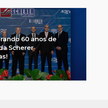
ando 60 anos de
da Scherer
as!