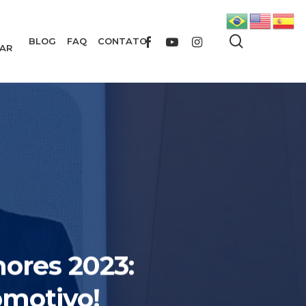
search
FACEBOOK
YOUTUBE
INSTAGRAM
BLOG
FAQ
CONTATO
AR
ores 2023:
omotivo!