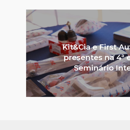
Kit&Cia e First A
presentes na 4ª 
Seminário Int