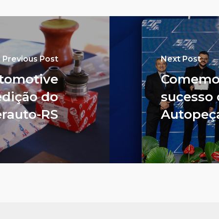
Previous Post
Next Post
utomotive
Comemor
edição do
sucesso 
erauto-RS
Autopeç