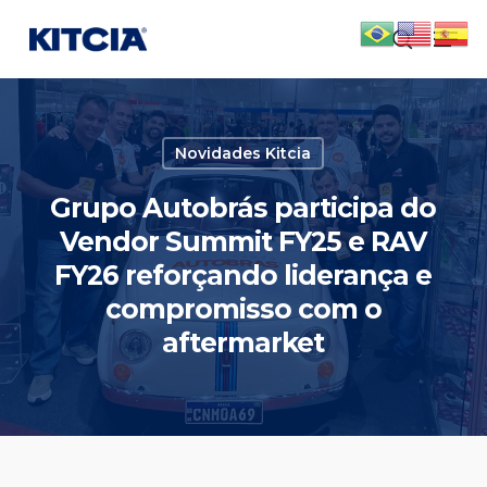
Skip
Men
to
search
main
content
Novidades Kitcia
Grupo Autobrás participa do
Vendor Summit FY25 e RAV
FY26 reforçando liderança e
compromisso com o
aftermarket