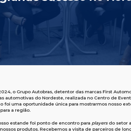
 2024, o
Grupo Autobras
, detentor das marcas
First Automo
ras automotivas do Nordeste, realizada no Centro de Ev
to foi uma oportunidade única para mostrarmos nosso exte
para a região.
nosso estande foi ponto de encontro para
players
do setor 
s nossos produtos. Recebemos a visita de parceiros de l