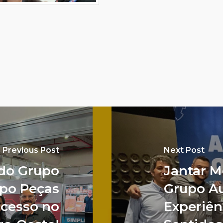
Previous Post
Next Post
 do Grupo
Jantar M
xpo Peças
Grupo A
ucesso no
Experiên