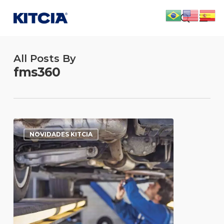
Skip
Men
to
search
main
content
All Posts By
fms360
NOVIDADES KITCIA