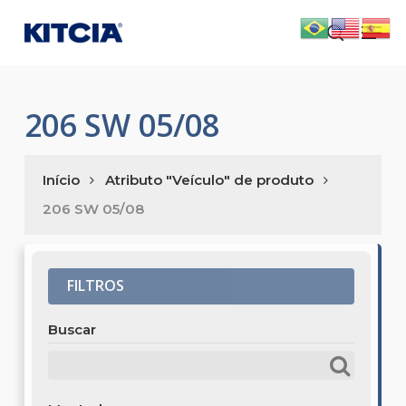
Skip
Men
to
search
main
content
206 SW 05/08
Início
Atributo "Veículo" de produto
206 SW 05/08
FILTROS
Buscar