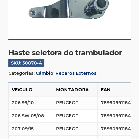
Haste seletora do trambulador
SKU:
50878-A
Categorias:
Câmbio
,
Reparos Externos
VEíCULO
MONTADORA
EAN
206 99/10
PEUGEOT
7899099118498
206 SW 05/08
PEUGEOT
7899099118498
207 09/15
PEUGEOT
7899099118498