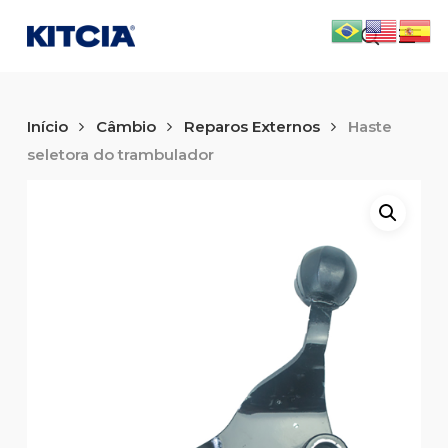
Skip
Men
to
search
main
content
Início
Câmbio
Reparos Externos
Haste
seletora do trambulador