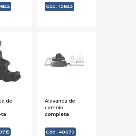
10822
Cód.: 10823
ca de
Alavanca de
o
câmbio
ta
completa
0715
Cód.: 40679