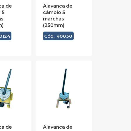
ca de
Alavanca de
 5
câmbio 5
as
marchas
m)
(250mm)
40124
Cód.: 40030
ca de
Alavanca de