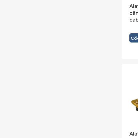
Ala
câm
ca
Có
Ala