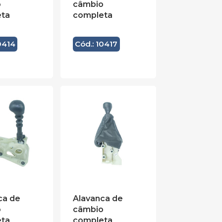
o
câmbio
ta
completa
0414
Cód.: 10417
ca de
Alavanca de
o
câmbio
ta
completa