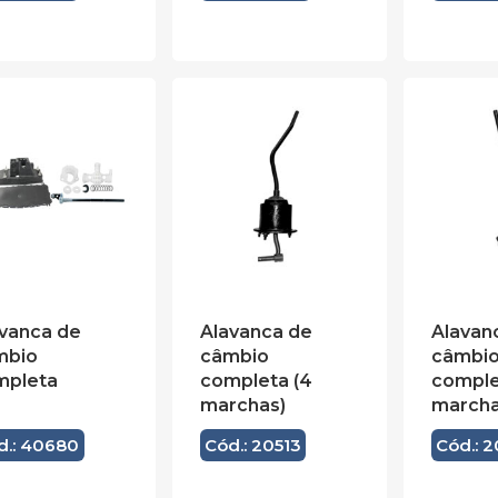
vanca de
Alavanca de
Alavan
mbio
câmbio
câmbi
mpleta
completa (4
comple
marchas)
marcha
d.: 40680
Cód.: 20513
Cód.: 2