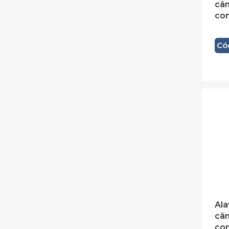
câ
co
Có
Ala
câ
co