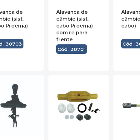
vanca de
Alavanca de
Alavan
bio (sist.
câmbio (sist.
câmbio 
bo Proema)
cabo Proema)
cabo)
com ré para
frente
d.: 30703
Cód.: 
Cód.: 30701