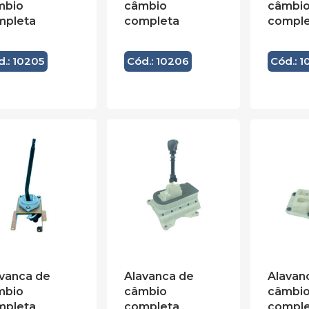
mbio
câmbio
câmbi
mpleta
completa
comple
d.: 10205
Cód.: 10206
Cód.: 1
vanca de
Alavanca de
Alavan
mbio
câmbio
câmbi
mpleta
completa
comple