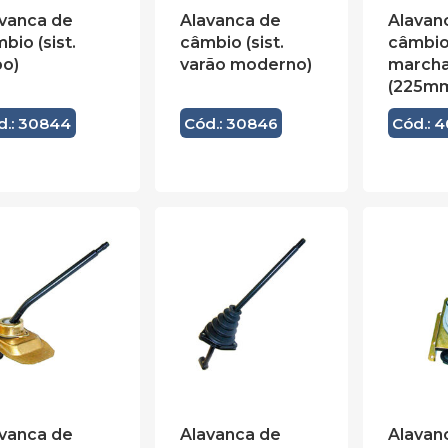
vanca de
Alavanca de
Alavan
bio (sist.
câmbio (sist.
câmbio
bo)
varão moderno)
march
(225m
d.: 30844
Cód.: 30846
Cód.: 
vanca de
Alavanca de
Alavan