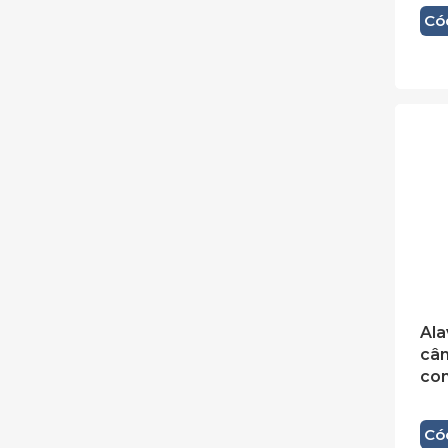
Có
Ala
câ
co
Có