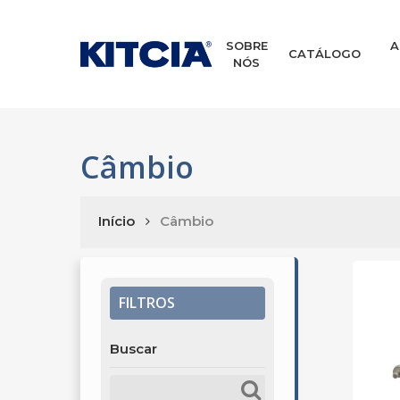
Skip
to
main
SOBRE
A
CATÁLOGO
NÓS
content
Câmbio
Início
Câmbio
FILTROS
Buscar