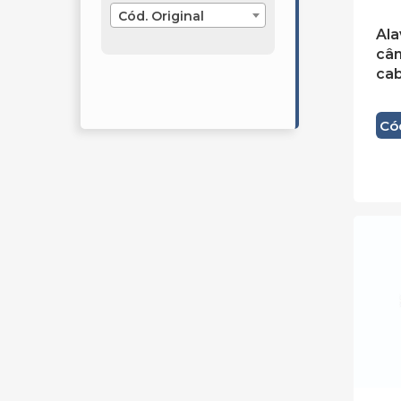
Cód. Original
Ala
câm
ca
Có