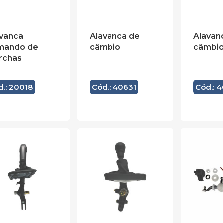
avanca
Alavanca de
Alavan
mando de
câmbio
câmbi
rchas
d.: 20018
Cód.: 40631
Cód.: 