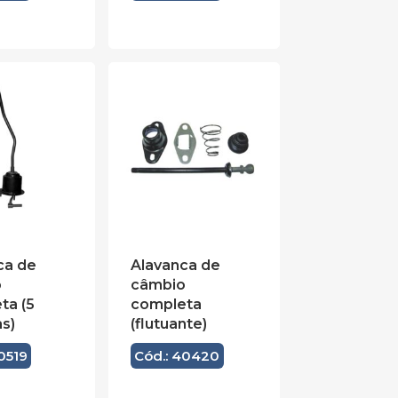
ca de
Alavanca de
o
câmbio
ta (5
completa
s)
(flutuante)
0519
Cód.: 40420