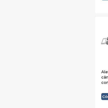
Ala
câ
co
Có