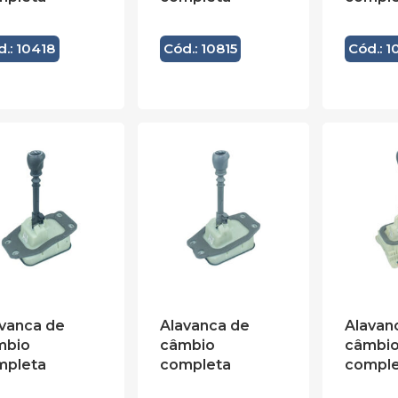
.: 10418
Cód.: 10815
Cód.: 1
vanca de
Alavanca de
Alavan
mbio
câmbio
câmbi
mpleta
completa
comple