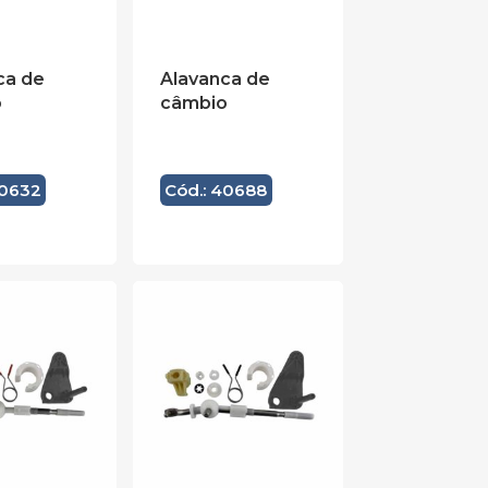
ca de
Alavanca de
o
câmbio
40632
Cód.: 40688