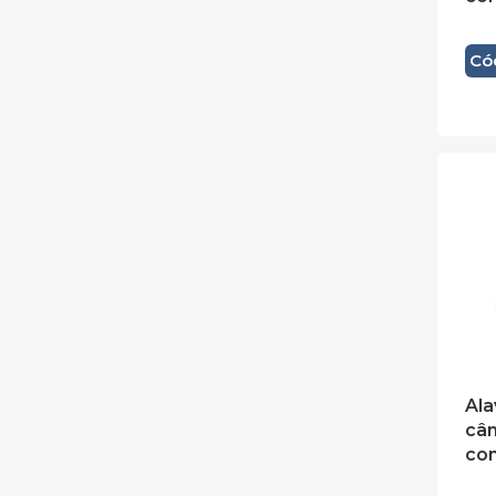
Cód
Ala
câ
co