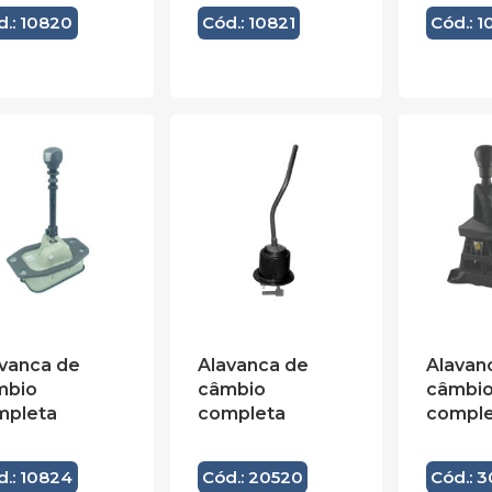
d.: 10820
Cód.: 10821
Cód.: 
vanca de
Alavanca de
Alavan
mbio
câmbio
câmbi
mpleta
completa
comple
d.: 10824
Cód.: 20520
Cód.: 3