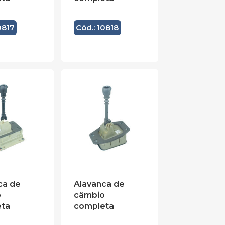
0817
Cód.: 10818
ca de
Alavanca de
o
câmbio
ta
completa