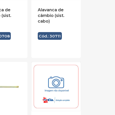
ca de
Alavanca de
(sist.
câmbio (sist.
cabo)
30708
Cód.: 30711