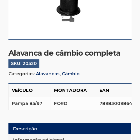
Alavanca de câmbio completa
SKU:
20520
Categorias:
Alavancas
,
Câmbio
VEíCULO
MONTADORA
EAN
Pampa 85/97
FORD
7898300986475
Descrição
Informação adicional