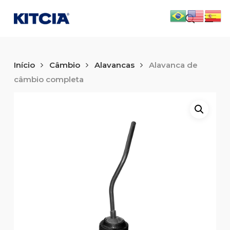
Skip
Men
to
search
main
content
Início
Câmbio
Alavancas
Alavanca de
câmbio completa