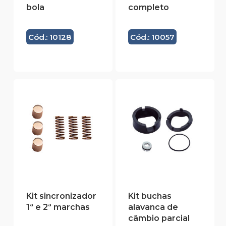
bola
completo
Cód.: 10128
Cód.: 10057
Kit sincronizador
Kit buchas
1ª e 2ª marchas
alavanca de
câmbio parcial