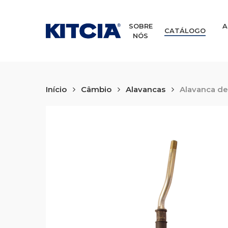
Skip
to
main
SOBRE
A
CATÁLOGO
NÓS
content
Início
Câmbio
Alavancas
Alavanca de 