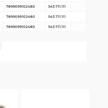
7899099102480
543.711.111
7899099102480
543.711.111
7899099102480
543.711.111