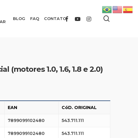
search
FACEBOOK
YOUTUBE
INSTAGRAM
BLOG
FAQ
CONTATO
AR
 (motores 1.0, 1.6, 1.8 e 2.0)
EAN
CóD. ORIGINAL
7899099102480
543.711.111
7899099102480
543.711.111