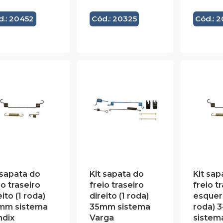
d.: 20452
Cód.: 20325
Cód.: 
 sapata do
Kit sapata do
Kit sap
io traseiro
freio traseiro
freio t
eito (1 roda)
direito (1 roda)
esquer
mm sistema
35mm sistema
roda)
ndix
Varga
sistem