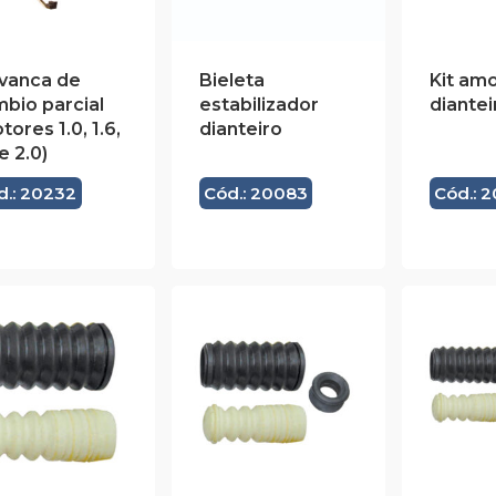
vanca de
Bieleta
Kit am
bio parcial
estabilizador
diantei
tores 1.0, 1.6,
dianteiro
 e 2.0)
d.: 20232
Cód.: 20083
Cód.: 