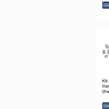
Cód
Kit
tr
(fr
Cód