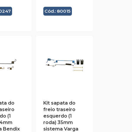
20247
Cód.: 80015
ata do
Kit sapata do
raseiro
freio traseiro
do (1
esquerdo (1
 34mm
roda) 35mm
a Bendix
sistema Varga