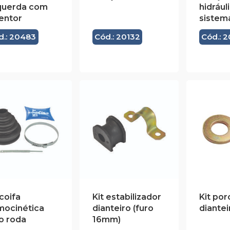
querda com
hidrául
entor
sistem
d.: 20483
Cód.: 20132
Cód.: 
 coifa
Kit estabilizador
Kit por
mocinética
dianteiro (furo
diantei
o roda
16mm)