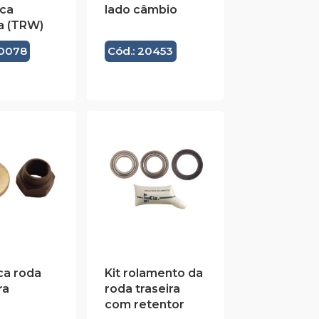
ica
lado câmbio
a (TRW)
20078
Cód.: 20453
ca roda
Kit rolamento da
ra
roda traseira
com retentor