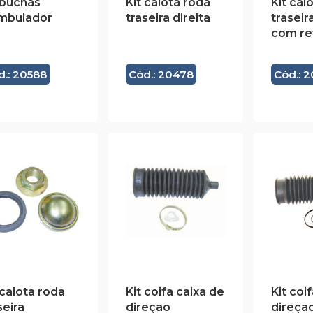
 buchas
Kit calota roda
Kit cal
ambulador
traseira direita
traseir
com re
d.: 20588
Cód.: 20478
Cód.: 
 calota roda
Kit coifa caixa de
Kit coi
seira
direção
direçã