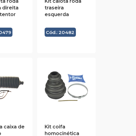
ota roda
Kit calota roda
a direita
traseira
tentor
esquerda
20479
Cód.: 20482
fa caixa de
Kit coifa
o
homocinética