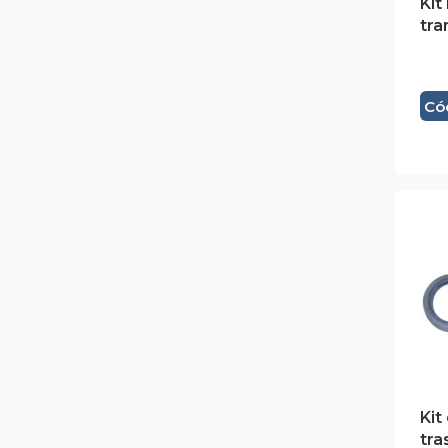
Kit
tr
Có
Kit
tra