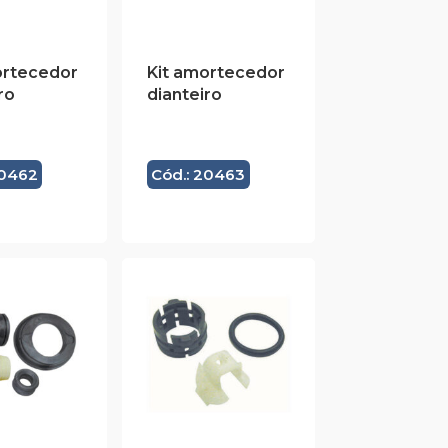
ortecedor
Kit amortecedor
ro
dianteiro
20462
Cód.: 20463