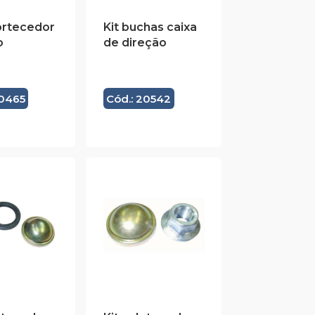
ortecedor
Kit buchas caixa
o
de direção
20465
Cód.: 20542