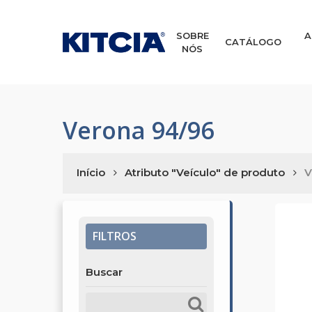
Skip
to
main
SOBRE
A
CATÁLOGO
NÓS
content
Verona 94/96
Início
Atributo "Veículo" de produto
V
FILTROS
Buscar