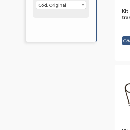
Cód. Original
Kit
tra
Có