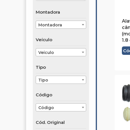
Montadora
Ala
Montadora
câm
(mo
Veículo
1.8
Có
Veículo
Tipo
Tipo
Código
Código
Cód. Original