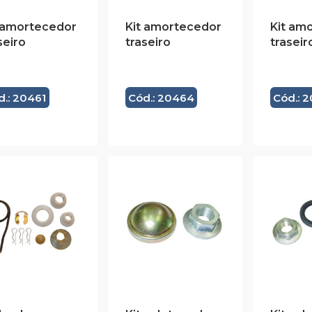
 amortecedor
Kit amortecedor
Kit am
seiro
traseiro
traseir
d.: 20461
Cód.: 20464
Cód.: 