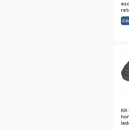
es
ret
Có
Kit
ho
lad