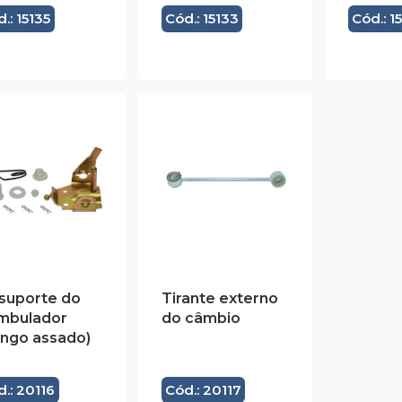
.: 15135
Cód.: 15133
Cód.: 1
 suporte do
Tirante externo
ambulador
do câmbio
ango assado)
.: 20116
Cód.: 20117