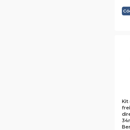
Có
Kit
fre
dir
34
Be