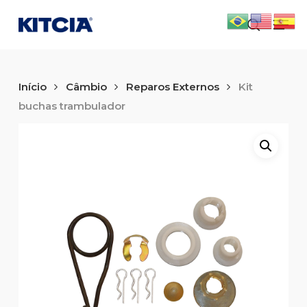
Skip
Men
to
search
main
content
Início
Câmbio
Reparos Externos
Kit
buchas trambulador