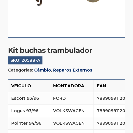
Kit buchas trambulador
SKU:
20588-A
Categorias:
Câmbio
,
Reparos Externos
VEíCULO
MONTADORA
EAN
Escort 93/96
FORD
7899099112014
Logus 93/96
VOLKSWAGEN
7899099112014
Pointer 94/96
VOLKSWAGEN
7899099112014