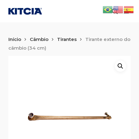
Skip
Men
to
search
main
content
Início
Câmbio
Tirantes
Tirante externo do
câmbio (34 cm)