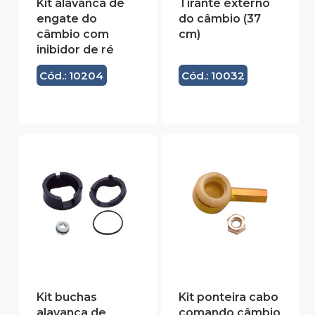
Kit alavanca de
Tirante externo
engate do
do câmbio (37
câmbio com
cm)
inibidor de ré
Cód.: 10204
Cód.: 10032
Kit buchas
Kit ponteira cabo
alavanca de
comando câmbio