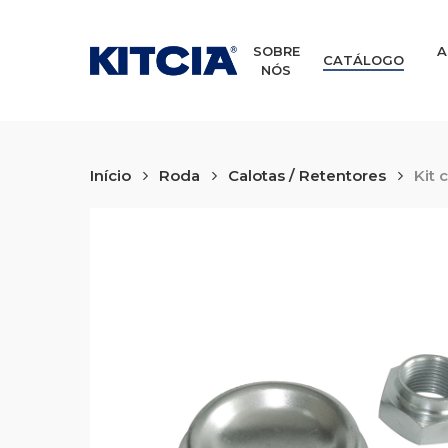
Skip
to
main
SOBRE
A
CATÁLOGO
NÓS
content
Início
Roda
Calotas / Retentores
Kit 