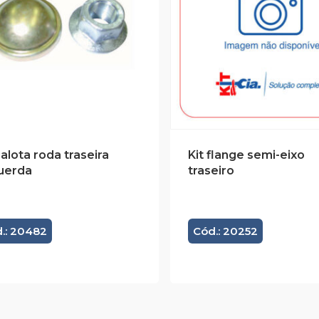
calota roda traseira
Kit flange semi-eixo
uerda
traseiro
.: 20482
Cód.: 20252