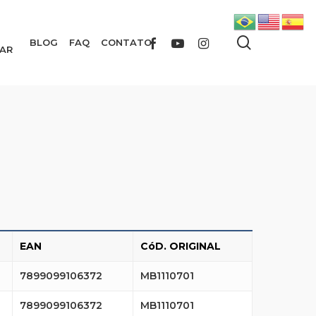
search
FACEBOOK
YOUTUBE
INSTAGRAM
BLOG
FAQ
CONTATO
AR
EAN
CóD. ORIGINAL
7899099106372
MB1110701
7899099106372
MB1110701