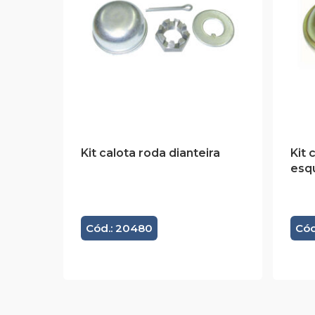
Kit calota roda dianteira
Kit 
esq
Cód.: 20480
Cód