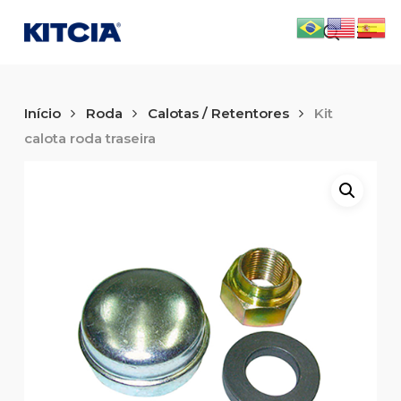
Skip
Men
to
search
main
content
Início
Roda
Calotas / Retentores
Kit
calota roda traseira