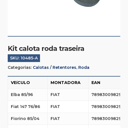
Kit calota roda traseira
SKU:
10485-A
Categorias:
Calotas / Retentores
,
Roda
VEíCULO
MONTADORA
EAN
Elba 85/96
FIAT
7898300982934
Fiat 147 76/86
FIAT
7898300982934
Fiorino 85/04
FIAT
7898300982934