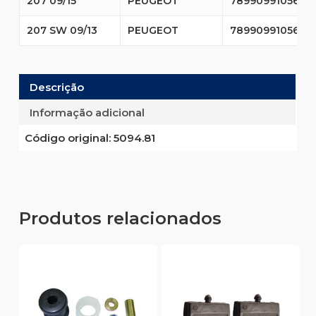
207 09/15
PEUGEOT
7899099105610
207 SW 09/13
PEUGEOT
7899099105610
Descrição
Informação adicional
Código original:
5094.81
Produtos relacionados