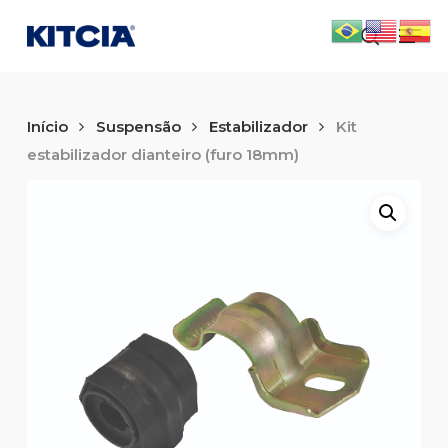
Skip
Men
to
search
main
content
Início
Suspensão
Estabilizador
Kit
estabilizador dianteiro (furo 18mm)