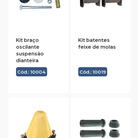
Kit braço
Kit batentes
oscilante
feixe de molas
suspensão
dianteira
Cód.: 10004
Cód.: 10019