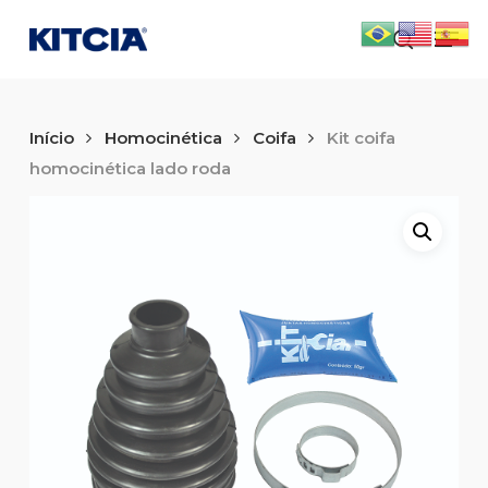
Skip
Men
to
search
main
content
Início
Homocinética
Coifa
Kit coifa
homocinética lado roda