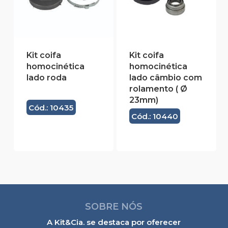
Kit coifa
Kit coifa
homocinética
homocinética
lado roda
lado câmbio com
rolamento ( Ø
23mm)
Cód.: 10435
Cód.: 10440
SOBRE NÓS
A Kit&Cia. se destaca por oferecer