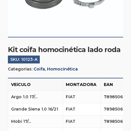
Kit coifa homocinética lado roda
SKU:
10123-A
Categorias:
Coifa
,
Homocinética
VEíCULO
MONTADORA
EAN
Argo 1.0 17/...
FIAT
7898506623
Grande Siena 1.0 16/21
FIAT
7898506623
Mobi 17/...
FIAT
7898506623