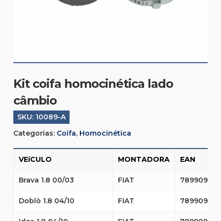
Kit coifa homocinética lado
câmbio
SKU:
10089-A
Categorias:
Coifa
,
Homocinética
VEíCULO
MONTADORA
EAN
Brava 1.8 00/03
FIAT
789909910
Doblò 1.8 04/10
FIAT
789909910