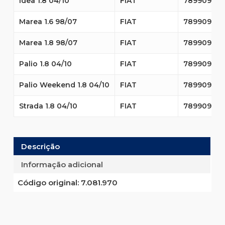
Idea 1.8 04/10
FIAT
789909910
Marea 1.6 98/07
FIAT
789909910
Marea 1.8 98/07
FIAT
789909910
Palio 1.8 04/10
FIAT
789909910
Palio Weekend 1.8 04/10
FIAT
789909910
Strada 1.8 04/10
FIAT
789909910
Descrição
Informação adicional
Código original:
7.081.970