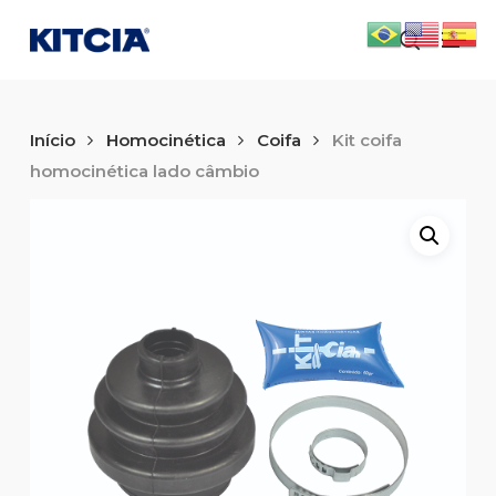
Skip
Men
to
search
main
content
Início
Homocinética
Coifa
Kit coifa
homocinética lado câmbio