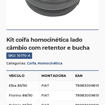
Kit coifa homocinética lado
câmbio com retentor e bucha
SKU:
10170-A
Categorias:
Coifa
,
Homocinética
VEíCULO
MONTADORA
EAN
Elba 85/90
FIAT
7898300981968
Fiorino 88/90
FIAT
7898300981968