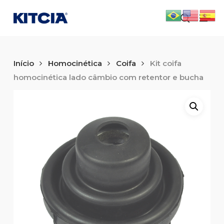
Skip
Men
to
search
main
content
Início
Homocinética
Coifa
Kit coifa
homocinética lado câmbio com retentor e bucha