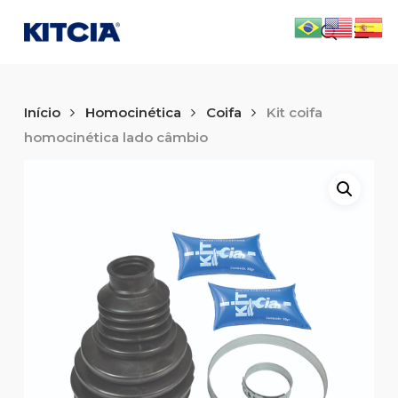
Skip
Men
to
search
main
content
Início
Homocinética
Coifa
Kit coifa
homocinética lado câmbio