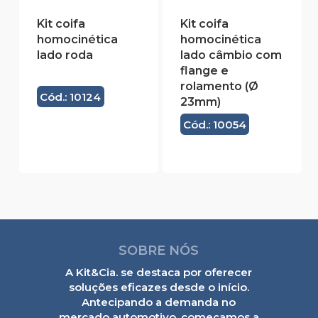
Kit coifa
Kit coifa
homocinética
homocinética
lado roda
lado câmbio com
flange e
rolamento (Ø
Cód.: 10124
23mm)
Cód.: 10054
SOBRE NÓS
A Kit&Cia. se destaca por oferecer
soluções eficazes desde o início.
Antecipando a demanda no
mercado automotivo, começamos a