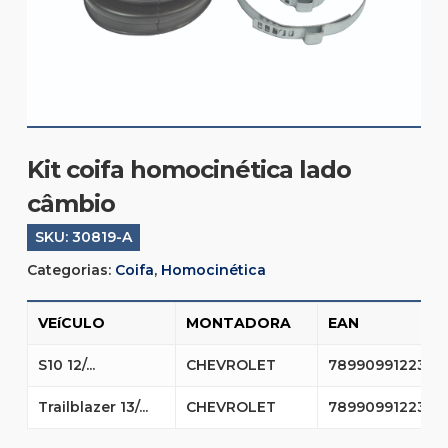
Kit coifa homocinética lado
câmbio
SKU:
30819-A
Categorias:
Coifa
,
Homocinética
VEíCULO
MONTADORA
EAN
S10 12/...
CHEVROLET
7899099122358
Trailblazer 13/...
CHEVROLET
7899099122358