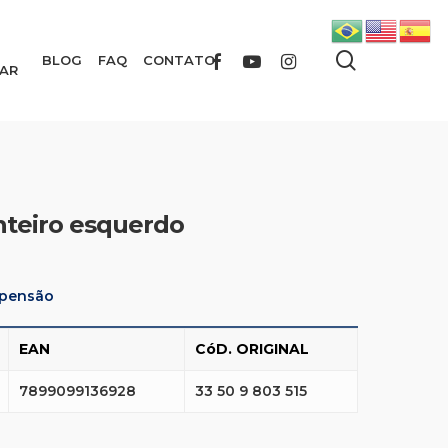
search
FACEBOOK
YOUTUBE
INSTAGRAM
BLOG
FAQ
CONTATO
AR
anteiro esquerdo
pensão
EAN
CóD. ORIGINAL
7899099136928
33 50 9 803 515