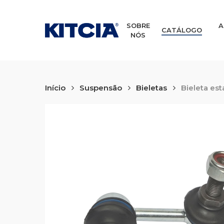
Skip
to
main
SOBRE
A
CATÁLOGO
NÓS
content
Início
Suspensão
Bieletas
Bieleta est