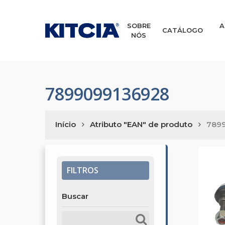
Skip
to
main
SOBRE
A
CATÁLOGO
NÓS
content
7899099136928
Início
Atributo "EAN" de produto
789
FILTROS
Buscar