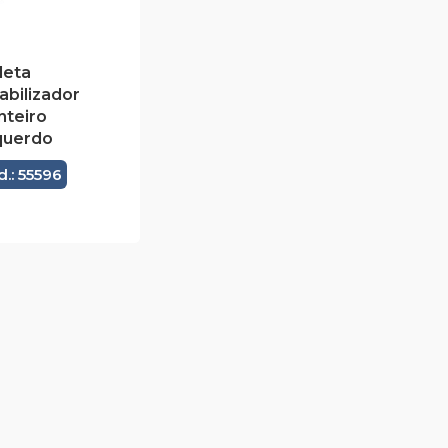
leta
abilizador
nteiro
querdo
.: 55596