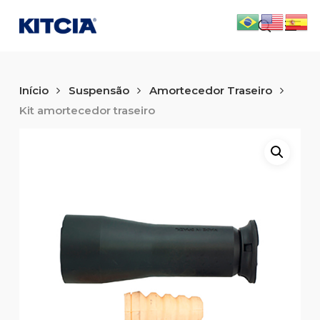
Skip
Men
to
search
main
content
Início
Suspensão
Amortecedor Traseiro
Kit amortecedor traseiro