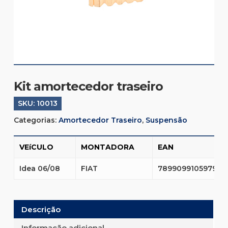
Kit amortecedor traseiro
SKU:
10013
Categorias:
Amortecedor Traseiro
,
Suspensão
VEíCULO
MONTADORA
EAN
Idea 06/08
FIAT
7899099105979
Descrição
Informação adicional