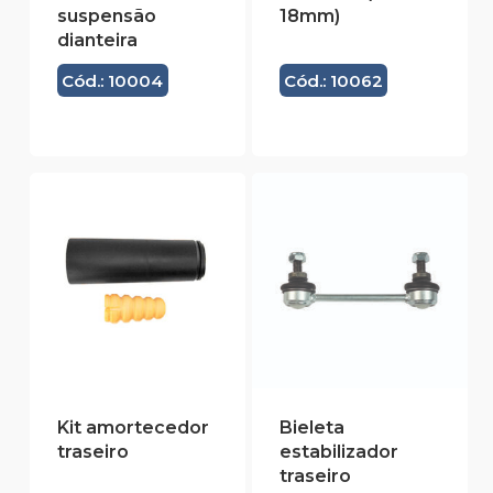
suspensão
18mm)
dianteira
Cód.: 10004
Cód.: 10062
Kit amortecedor
Bieleta
traseiro
estabilizador
traseiro