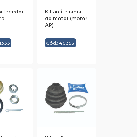
ortecedor
Kit anti-chama
ro
do motor (motor
AP)
41333
Cód.: 40356