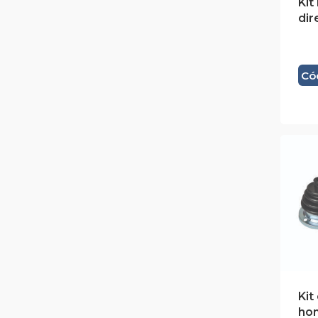
Kit
dir
Có
Kit
ho