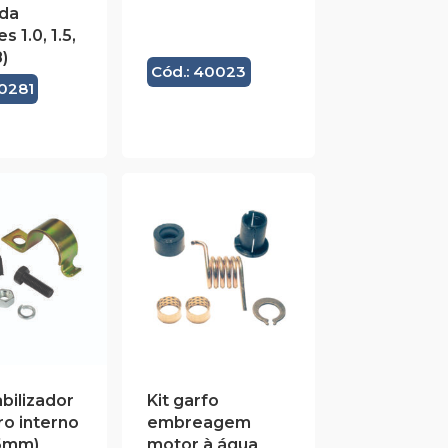
oda
 1.0, 1.5,
8)
Cód.: 40023
40281
abilizador
Kit garfo
ro interno
embreagem
16mm)
motor à água