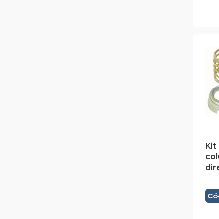
Kit
col
dir
Có