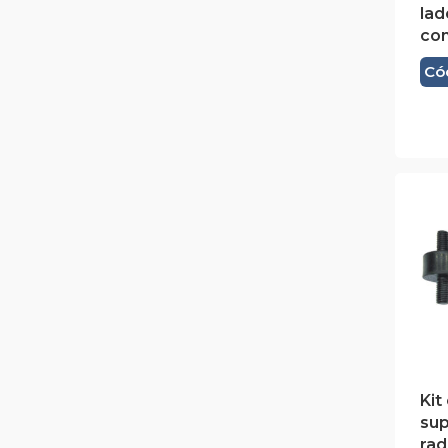
la
co
Có
Kit
sup
rad