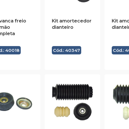
vanca freio
Kit amortecedor
Kit am
 mão
dianteiro
diantei
mpleta
d.: 40018
Cód.: 40347
Cód.: 