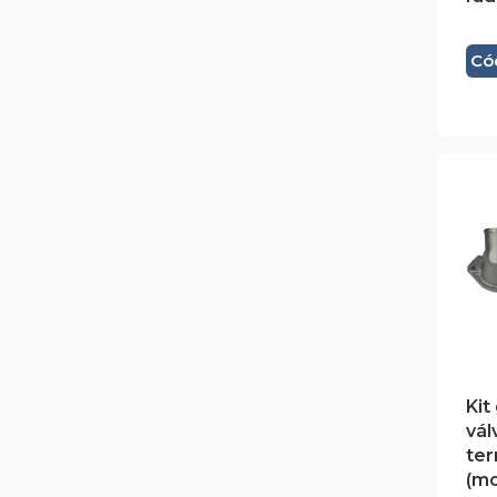
Có
Kit
vál
ter
(mo