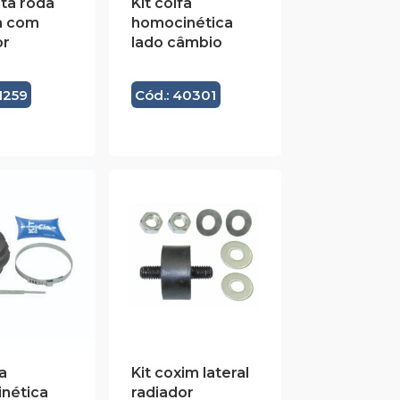
ota roda
Kit coifa
ra com
homocinética
or
lado câmbio
1259
Cód.: 40301
a
Kit coxim lateral
nética
radiador