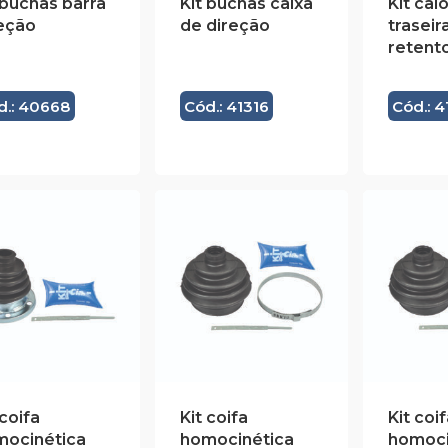
 buchas barra
Kit buchas caixa
Kit cal
eção
de direção
trasei
retent
d.: 40668
Cód.: 41316
Cód.: 4
 coifa
Kit coifa
Kit coif
mocinética
homocinética
homoci