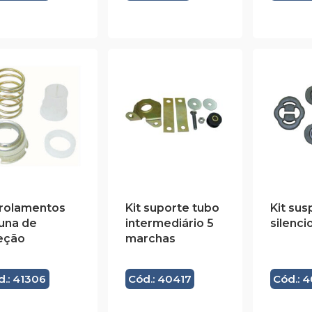
 rolamentos
Kit suporte tubo
Kit su
una de
intermediário 5
silenci
eção
marchas
d.: 41306
Cód.: 40417
Cód.: 