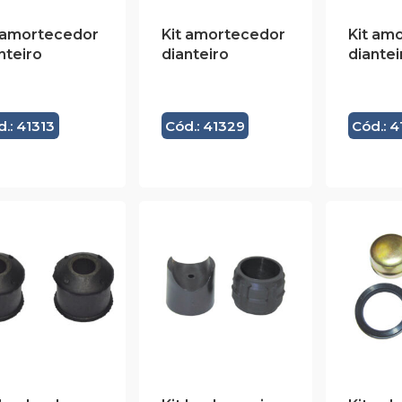
 amortecedor
Kit amortecedor
Kit am
nteiro
dianteiro
diantei
.: 41313
Cód.: 41329
Cód.: 