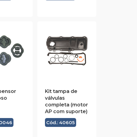
spensor
Kit tampa de
oso
válvulas
completa (motor
AP com suporte)
40046
Cód.: 40605