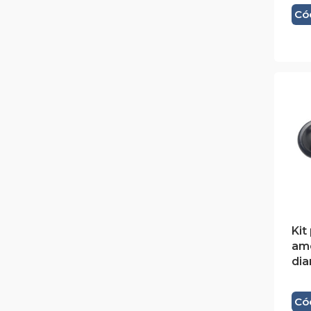
Có
Kit
am
dia
Có