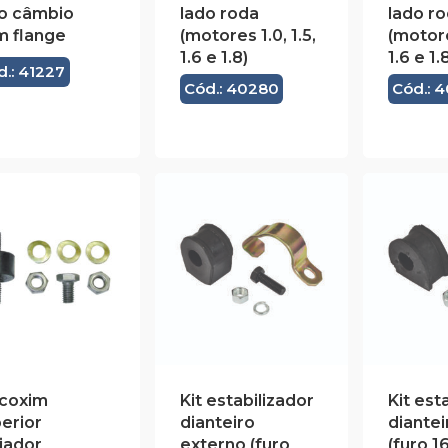
do câmbio
lado roda
lado r
m flange
(motores 1.0, 1.5,
(motores
1.6 e 1.8)
1.6 e 1.
d.: 41227
Cód.: 40280
Cód.: 
 coxim
Kit estabilizador
Kit est
erior
dianteiro
diantei
iador
externo (furo
(furo 