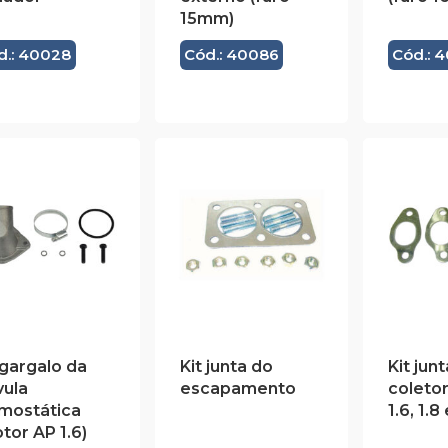
15mm)
d.: 40028
Cód.: 40086
Cód.: 
 gargalo da
Kit junta do
Kit jun
vula
escapamento
coleto
mostática
1.6, 1.8
tor AP 1.6)