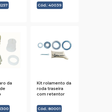
1257
Cód.: 40039
aro da
Kit rolamento da
 de
roda traseira
o
com retentor
41300
Cód.: 80001