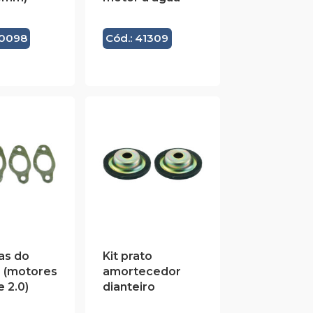
40098
Cód.: 41309
tas do
Kit prato
r (motores
amortecedor
 e 2.0)
dianteiro