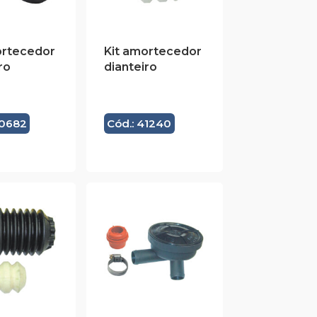
ortecedor
Kit amortecedor
ro
dianteiro
40682
Cód.: 41240