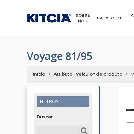
Skip
to
main
SOBRE
A
CATÁLOGO
NÓS
content
Voyage 81/95
Início
Atributo "Veículo" de produto
V
FILTROS
Buscar