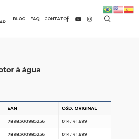
search
FACEBOOK
YOUTUBE
INSTAGRAM
BLOG
FAQ
CONTATO
AR
tor à água
EAN
CóD. ORIGINAL
7898300985256
014.141.699
7898300985256
014.141.699