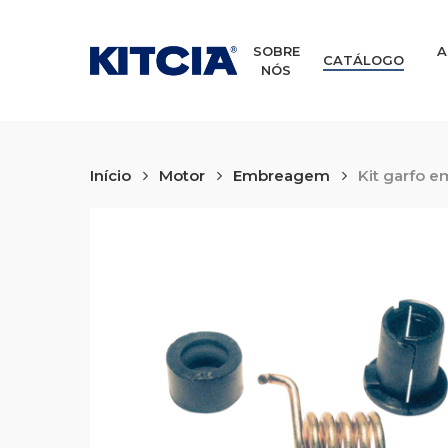
Skip
to
main
SOBRE
A
CATÁLOGO
NÓS
content
Início
Motor
Embreagem
Kit garfo 