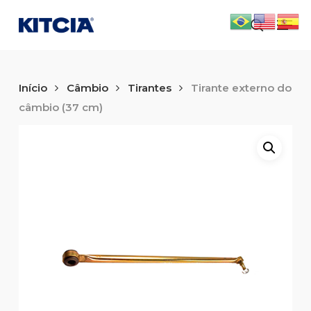
Skip
Men
to
search
main
content
Início
Câmbio
Tirantes
Tirante externo do
câmbio (37 cm)