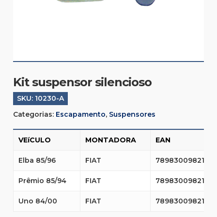
Kit suspensor silencioso
SKU:
10230-A
Categorias:
Escapamento
,
Suspensores
VEíCULO
MONTADORA
EAN
Elba 85/96
FIAT
7898300982125
Prêmio 85/94
FIAT
7898300982125
Uno 84/00
FIAT
7898300982125