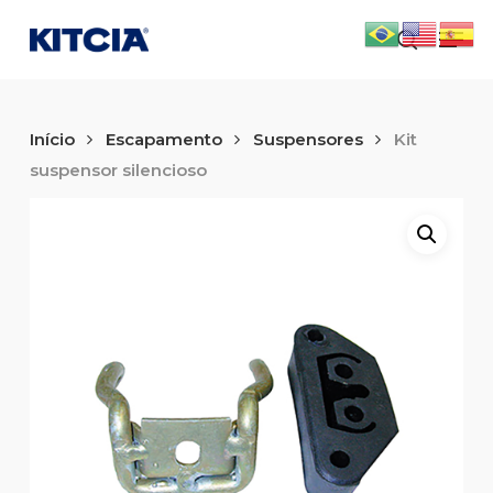
Skip
Men
to
search
main
content
Início
Escapamento
Suspensores
Kit
suspensor silencioso