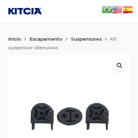
Skip
Men
to
search
main
content
Início
Escapamento
Suspensores
Kit
suspensor silencioso