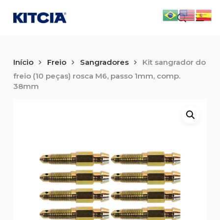
Skip
Men
to
search
main
content
Início
Freio
Sangradores
Kit sangrador do
freio (10 peças) rosca M6, passo 1mm, comp.
38mm