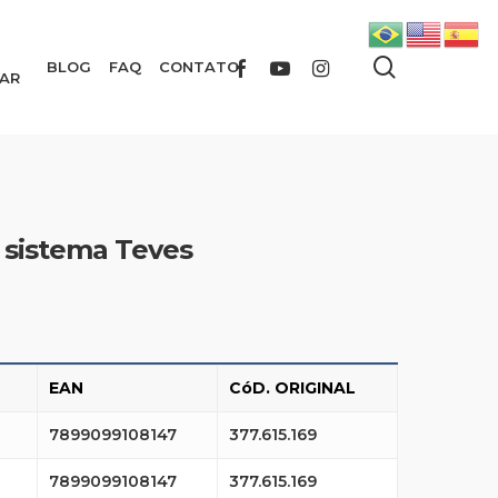
search
FACEBOOK
YOUTUBE
INSTAGRAM
BLOG
FAQ
CONTATO
AR
s) sistema Teves
EAN
CóD. ORIGINAL
7899099108147
377.615.169
7899099108147
377.615.169