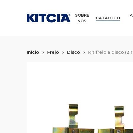
Skip
to
main
SOBRE
A
CATÁLOGO
NÓS
content
Início
Freio
Disco
Kit freio a disco (2