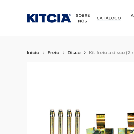
Skip
to
main
SOBRE
A
CATÁLOGO
NÓS
content
Início
Freio
Disco
Kit freio a disco (2