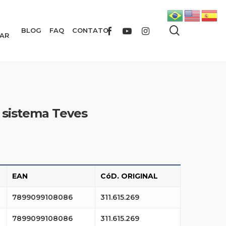
search
FACEBOOK
YOUTUBE
INSTAGRAM
BLOG
FAQ
CONTATO
AR
s) sistema Teves
EAN
CóD. ORIGINAL
7899099108086
311.615.269
7899099108086
311.615.269