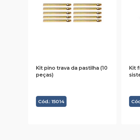
Kit pino trava da pastilha (10
Kit 
peças)
sis
Cód.: 15014
Cód