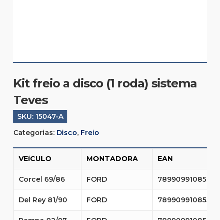
Kit freio a disco (1 roda) sistema
Teves
SKU:
15047-A
Categorias:
Disco
,
Freio
VEíCULO
MONTADORA
EAN
Corcel 69/86
FORD
7899099108536
Del Rey 81/90
FORD
7899099108536