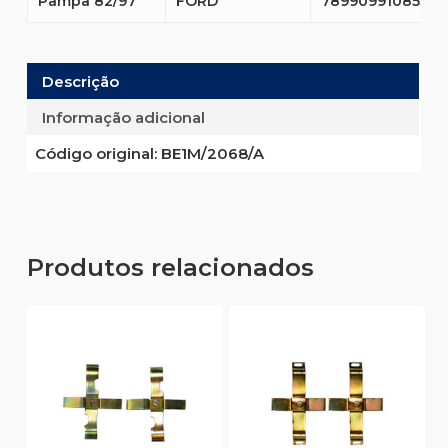
Pampa 82/97
FORD
7899099108536
Descrição
Informação adicional
Código original:
BE1M/2068/A
Produtos relacionados