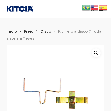
Skip
Men
to
search
main
content
Início
Freio
Disco
Kit freio a disco (1 roda)
sistema Teves