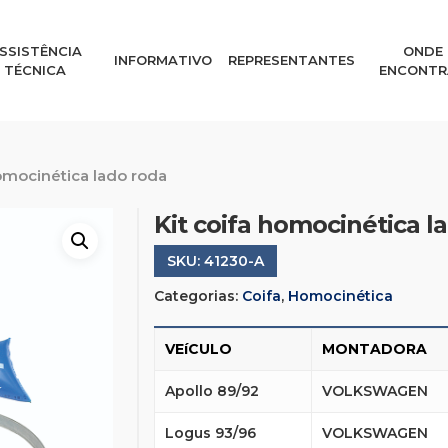
SSISTÊNCIA
ONDE
INFORMATIVO
REPRESENTANTES
TÉCNICA
ENCONTR
homocinética lado roda
Kit coifa homocinética l
SKU:
41230-A
Categorias:
Coifa
,
Homocinética
VEíCULO
MONTADORA
Apollo 89/92
VOLKSWAGEN
Logus 93/96
VOLKSWAGEN