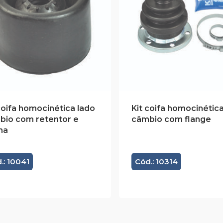
coifa homocinética lado
Kit coifa homocinética
bio com retentor e
câmbio com flange
ha
.: 10041
Cód.: 10314