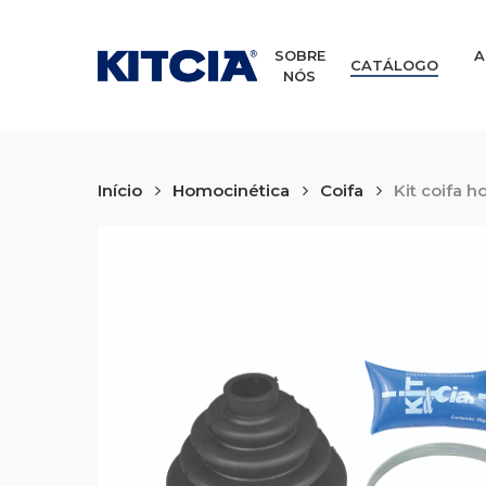
Skip
to
main
SOBRE
A
CATÁLOGO
NÓS
content
Início
Homocinética
Coifa
Kit coifa 