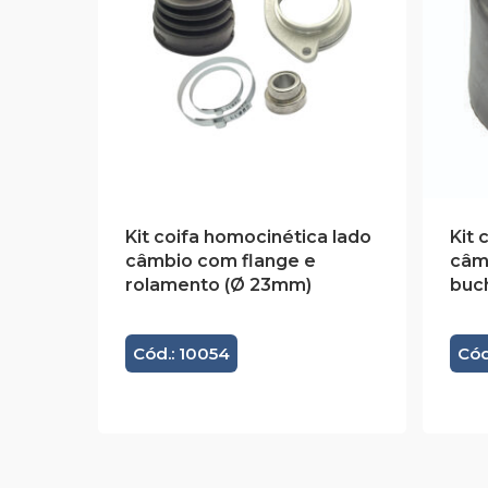
Kit coifa homocinética lado
Kit 
câmbio com flange e
câm
rolamento (Ø 23mm)
buc
Cód.: 10054
Cód