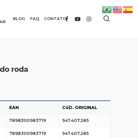
search
FACEBOOK
YOUTUBE
INSTAGRAM
BLOG
FAQ
CONTATO
AR
ado roda
EAN
CóD. ORIGINAL
7898300983719
547.407.285
7898300983719
547.407.285