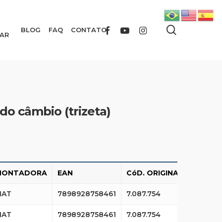
search
FACEBOOK
YOUTUBE
INSTAGRAM
BLOG
FAQ
CONTATO
AR
do câmbio (trizeta)
MONTADORA
EAN
CóD. ORIGINAL
IAT
7898928758461
7.087.754
IAT
7898928758461
7.087.754