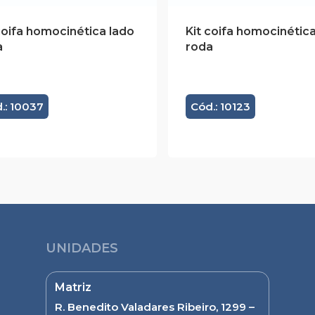
coifa homocinética lado
Kit coifa homocinética
a
roda
.: 10037
Cód.: 10123
UNIDADES
Matriz
R. Benedito Valadares Ribeiro, 1299 –