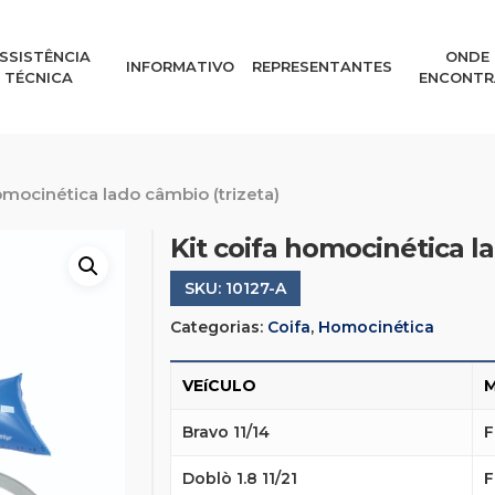
SSISTÊNCIA
ONDE
INFORMATIVO
REPRESENTANTES
TÉCNICA
ENCONTR
omocinética lado câmbio (trizeta)
Kit coifa homocinética la
SKU:
10127-A
Categorias:
Coifa
,
Homocinética
VEíCULO
Bravo 11/14
F
Doblò 1.8 11/21
F