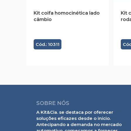
Kit coifa homocinética lado
Kit 
câmbio
rod
Cód.: 10311
Cód
SOBRE NÓS
A Kit&Cia. se destaca por oferecer
soluções eficazes desde o início.
Antecipando a demanda no mercado
automotivo, começamos a fornecer