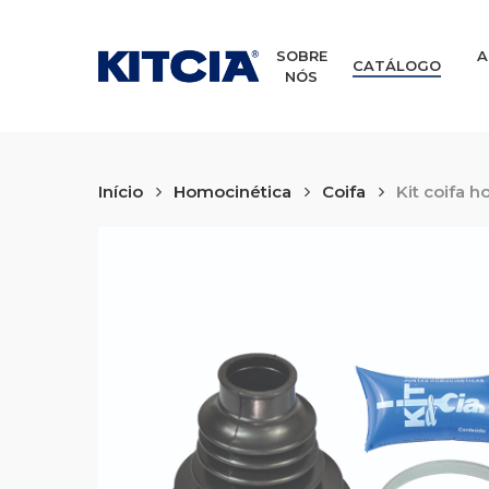
Skip
to
main
SOBRE
A
CATÁLOGO
NÓS
content
Início
Homocinética
Coifa
Kit coifa h