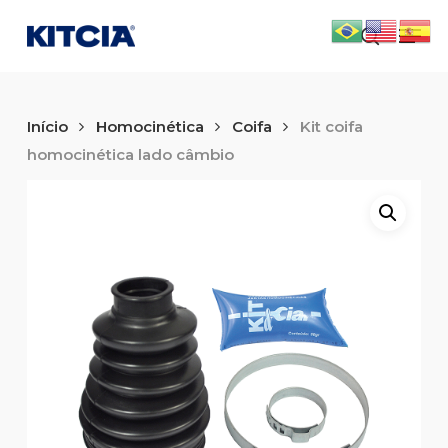
Skip
Men
to
search
main
content
Início
Homocinética
Coifa
Kit coifa
homocinética lado câmbio