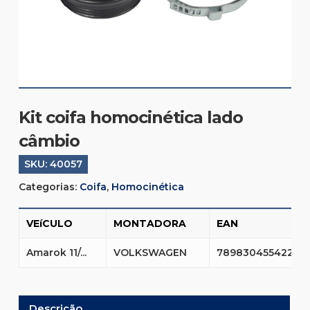
Kit coifa homocinética lado
câmbio
SKU:
40057
Categorias:
Coifa
,
Homocinética
VEíCULO
MONTADORA
EAN
Amarok 11/...
VOLKSWAGEN
7898304554229
Descrição