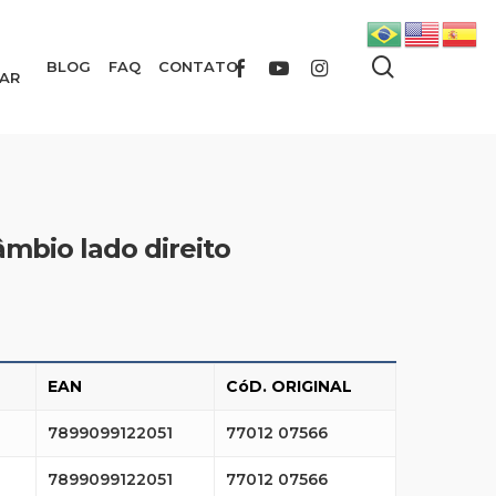
search
FACEBOOK
YOUTUBE
INSTAGRAM
BLOG
FAQ
CONTATO
AR
âmbio lado direito
EAN
CóD. ORIGINAL
7899099122051
77012 07566
7899099122051
77012 07566