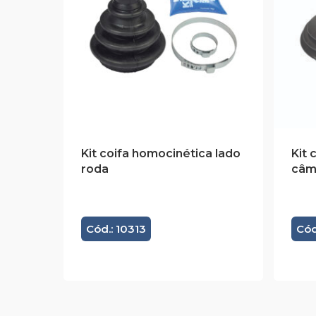
Kit coifa homocinética lado
Kit 
roda
câm
Cód.: 10313
Cód