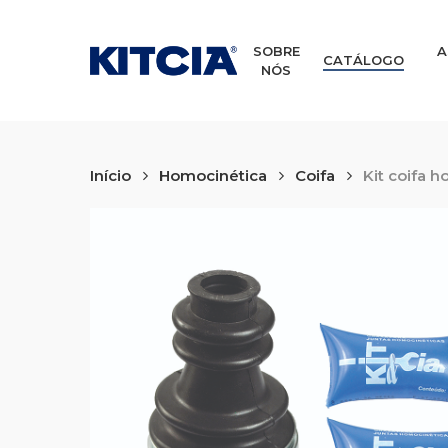
Skip
to
main
SOBRE
A
CATÁLOGO
NÓS
content
Início
Homocinética
Coifa
Kit coifa 