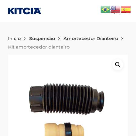
Skip
Men
to
search
main
content
Início
Suspensão
Amortecedor Dianteiro
Kit amortecedor dianteiro