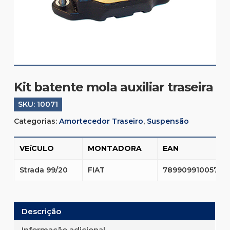
Kit batente mola auxiliar traseira
SKU:
10071
Categorias:
Amortecedor Traseiro
,
Suspensão
VEíCULO
MONTADORA
EAN
Strada 99/20
FIAT
7899099100578
Descrição
Informação adicional