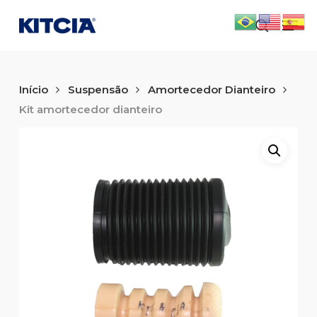
Skip
Men
to
search
main
content
Início
Suspensão
Amortecedor Dianteiro
Kit amortecedor dianteiro