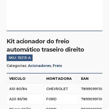
Kit acionador do freio
automático traseiro direito
SKU:
15213-A
Categorias:
Acionadores
,
Freio
VEíCULO
MONTADORA
EAN
A10 80/84
CHEVROLET
7899099110195
A20 85/96
FORD
7899099110195