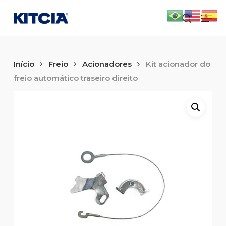
Skip
Men
to
search
main
content
Início
Freio
Acionadores
Kit acionador do
freio automático traseiro direito