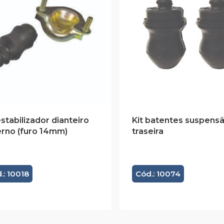
estabilizador dianteiro
Kit batentes suspens
erno (furo 14mm)
traseira
.: 10018
Cód.: 10074