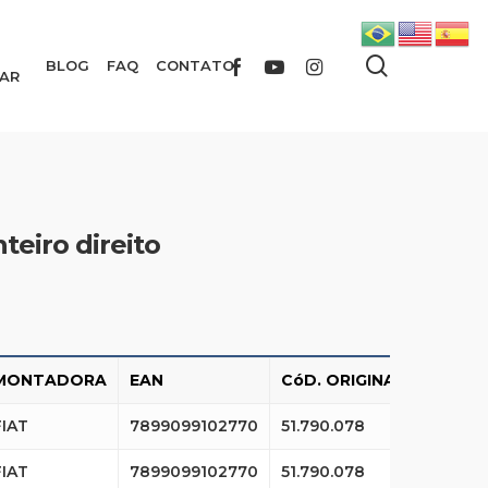
search
FACEBOOK
YOUTUBE
INSTAGRAM
BLOG
FAQ
CONTATO
AR
teiro direito
MONTADORA
EAN
CóD. ORIGINAL
FIAT
7899099102770
51.790.078
FIAT
7899099102770
51.790.078