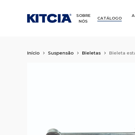
Skip
to
main
SOBRE
A
CATÁLOGO
NÓS
content
Início
Suspensão
Bieletas
Bieleta est