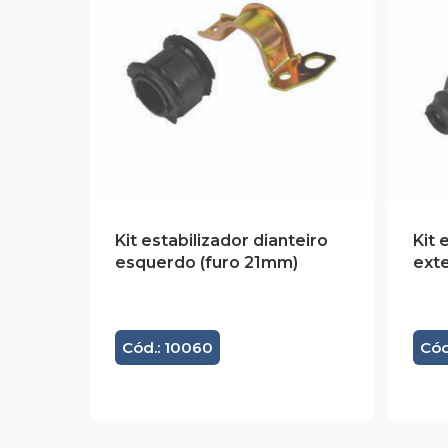
Kit estabilizador dianteiro
Kit 
esquerdo (furo 21mm)
ext
Cód.: 10060
Cód