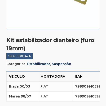
Kit estabilizador dianteiro (furo
19mm)
SKU:
10014-A
Categorias:
Estabilizador
,
Suspensão
VEíCULO
MONTADORA
EAN
Brava 00/03
FIAT
7899099105986
Marea 98/07
FIAT
7899099105986