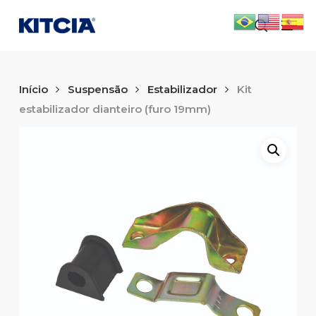
Skip
Men
to
search
main
content
Início
Suspensão
Estabilizador
Kit
estabilizador dianteiro (furo 19mm)