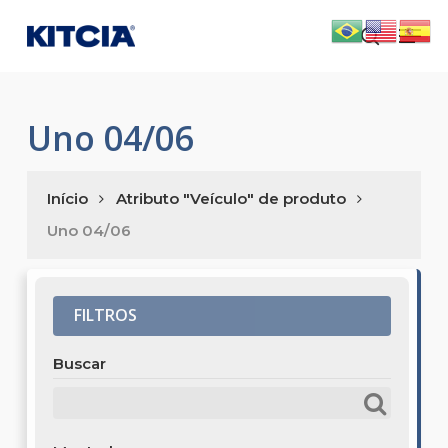
Skip
Men
to
search
main
content
Uno 04/06
Início
Atributo "Veículo" de produto
Uno 04/06
FILTROS
Buscar