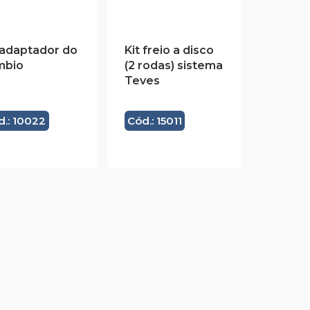
 adaptador do
Kit freio a disco
mbio
(2 rodas) sistema
Teves
d.: 10022
Cód.: 15011