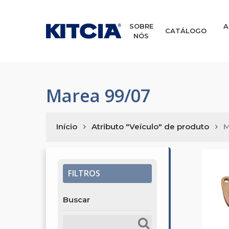
Skip
to
main
SOBRE
A
CATÁLOGO
NÓS
content
Marea 99/07
Início
Atributo "Veículo" de produto
M
FILTROS
Buscar