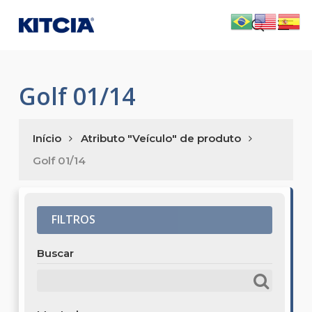
Skip
Men
to
search
main
content
Golf 01/14
Início
Atributo "Veículo" de produto
Golf 01/14
FILTROS
Buscar