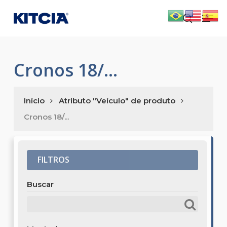
Skip
Men
to
search
main
content
Cronos 18/...
Início
Atributo "Veículo" de produto
Cronos 18/...
FILTROS
Buscar