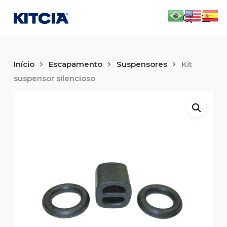
Skip
Men
to
search
main
content
Início
Escapamento
Suspensores
Kit
suspensor silencioso