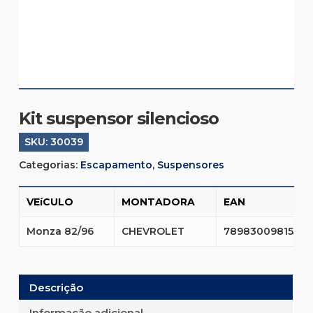
Kit suspensor silencioso
SKU:
30039
Categorias:
Escapamento
,
Suspensores
VEíCULO
MONTADORA
EAN
Monza 82/96
CHEVROLET
7898300981555
Descrição
Informação adicional