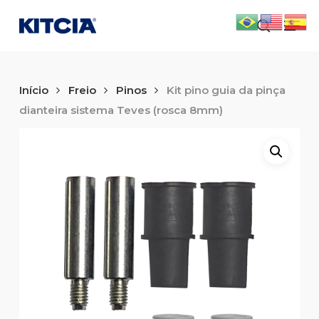
Skip
Men
to
search
main
content
Início
Freio
Pinos
Kit pino guia da pinça
dianteira sistema Teves (rosca 8mm)