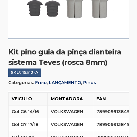
Kit pino guia da pinça dianteira
sistema Teves (rosca 8mm)
SKU:
15512-A
Categorias:
Freio
,
LANÇAMENTO
,
Pinos
VEíCULO
MONTADORA
EAN
Gol G6 14/16
VOLKSWAGEN
7899099138496
Gol G7 17/18
VOLKSWAGEN
7899099138496