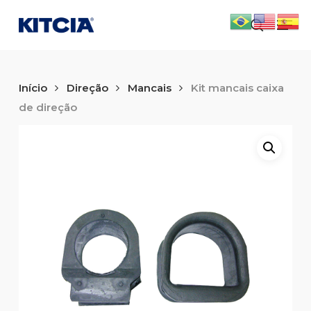
Skip
Men
to
search
main
content
Início
Direção
Mancais
Kit mancais caixa
de direção