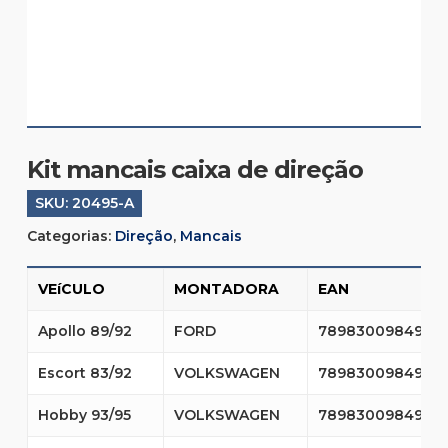
Kit mancais caixa de direção
SKU:
20495-A
Categorias:
Direção
,
Mancais
VEíCULO
MONTADORA
EAN
Apollo 89/92
FORD
7898300984969
Escort 83/92
VOLKSWAGEN
7898300984969
Hobby 93/95
VOLKSWAGEN
7898300984969