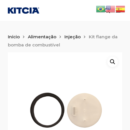
Skip
Men
to
search
main
content
Início
Alimentação
Injeção
Kit flange da
bomba de combustível