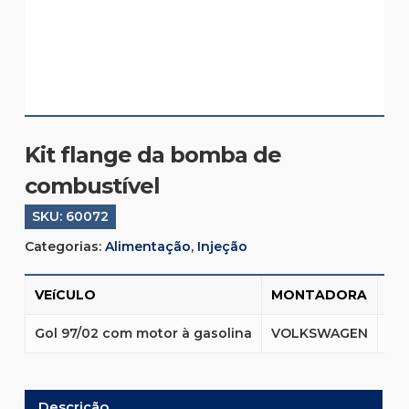
Kit flange da bomba de
combustível
SKU:
60072
Categorias:
Alimentação
,
Injeção
VEíCULO
MONTADORA
EA
Gol 97/02 com motor à gasolina
VOLKSWAGEN
78
Descrição