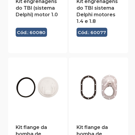
Kit engrenagens
Kit engrenagens
do TBI (sistema
do TBI sistema
Delphi) motor 1.0
Delphi motores
1.4 e 1.8
Cód.: 60080
Cód.: 60077
Kit flange da
Kit flange da
bomba de
bomba de