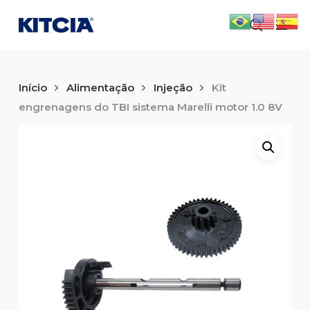
Skip
Men
to
search
main
content
Início
Alimentação
Injeção
Kit
engrenagens do TBI sistema Marelli motor 1.0 8V